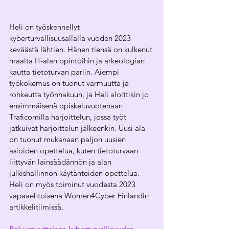
Heli on työskennellyt 
kyberturvallisuusallalla vuoden 2023 
keväästä lähtien. Hänen tiensä on kulkenut 
maalta IT-alan opintoihin ja arkeologian 
kautta tietoturvan pariin. Aiempi 
työkokemus on tuonut varmuutta ja 
rohkeutta työnhakuun, ja Heli aloittikin jo 
ensimmäisenä opiskeluvuotenaan 
Traficomilla harjoittelun, jossa työt 
jatkuivat harjoittelun jälkeenkin. Uusi ala 
on tuonut mukanaan paljon uusien 
asioiden opettelua, kuten tietoturvaan 
liittyvän lainsäädännön ja alan 
julkishallinnon käytänteiden opettelua. 
Heli on myös toiminut vuodesta 2023 
vapaaehtoisena Women4Cyber Finlandin 
artikkelitiimissä.