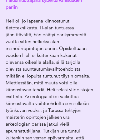
Paluumuuttajana kyberturvallisuuden 
pariin
Heli oli jo lapsena kiinnostunut 
tietotekniikasta. IT-alan tuntuessa 
jännittävältä, hän päätyi parikymmentä 
vuotta sitten hetkeksi alan 
insinööriopintojen pariin. Opiskeltuaan 
vuoden Heli ei kuitenkaan kokenut 
olevansa oikealla alalla, sillä tarjolla 
olevista suuntautumisvaihtoehdoista 
mikään ei lopulta tuntunut täysin omalta. 
Miettiessään, mitä muuta voisi olla 
kiinnostavaa tehdä, Heli selasi yliopistojen 
esitteitä. Arkeologia alkoi vaikuttaa 
kiinnostavalta vaihtoehdolta sen selkeän 
työnkuvan vuoksi, ja Turussa tehtyjen 
maisterin opintojen jälkeen ura 
arkeologian parissa jatkui vielä 
apurahatutkijana. Tutkijan ura tuntui 
kuitenkin sen verran epävarmalta, että 