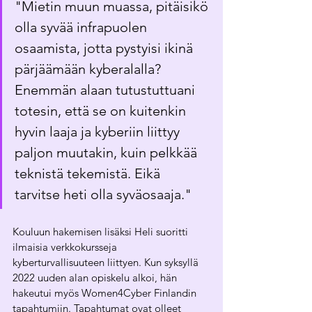
"Mietin muun muassa, pitäisikö 
olla syvää infrapuolen 
osaamista, jotta pystyisi ikinä 
pärjäämään kyberalalla? 
Enemmän alaan tutustuttuani 
totesin, että se on kuitenkin 
hyvin laaja ja kyberiin liittyy  
paljon muutakin, kuin pelkkää 
teknistä tekemistä. Eikä 
tarvitse heti olla syväosaaja."
Kouluun hakemisen lisäksi Heli suoritti 
ilmaisia verkkokursseja 
kyberturvallisuuteen liittyen. Kun syksyllä 
2022 uuden alan opiskelu alkoi, hän 
hakeutui myös Women4Cyber Finlandin 
tapahtumiin. Tapahtumat ovat olleet 