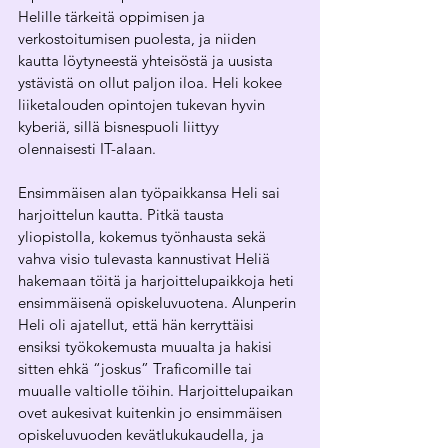
Helille tärkeitä oppimisen ja 
verkostoitumisen puolesta, ja niiden 
kautta löytyneestä yhteisöstä ja uusista 
ystävistä on ollut paljon iloa. Heli kokee 
liiketalouden opintojen tukevan hyvin 
kyberiä, sillä bisnespuoli liittyy 
olennaisesti IT-alaan.
Ensimmäisen alan työpaikkansa Heli sai 
harjoittelun kautta. Pitkä tausta 
yliopistolla, kokemus työnhausta sekä 
vahva visio tulevasta kannustivat Heliä 
hakemaan töitä ja harjoittelupaikkoja heti 
ensimmäisenä opiskeluvuotena. Alunperin 
Heli oli ajatellut, että hän kerryttäisi 
ensiksi työkokemusta muualta ja hakisi 
sitten ehkä “joskus” Traficomille tai 
muualle valtiolle töihin. Harjoittelupaikan 
ovet aukesivat kuitenkin jo ensimmäisen 
opiskeluvuoden kevätlukukaudella, ja 