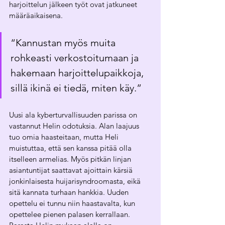
harjoittelun jälkeen työt ovat jatkuneet 
määräaikaisena. 
“Kannustan myös muita 
rohkeasti verkostoitumaan ja 
hakemaan harjoittelupaikkoja, 
sillä ikinä ei tiedä, miten käy.”
Uusi ala kyberturvallisuuden parissa on 
vastannut Helin odotuksia. Alan laajuus 
tuo omia haasteitaan, mutta Heli 
muistuttaa, että sen kanssa pitää olla 
itselleen armelias. Myös pitkän linjan 
asiantuntijat saattavat ajoittain kärsiä 
jonkinlaisesta huijarisyndroomasta, eikä 
sitä kannata turhaan hankkia. Uuden 
opettelu ei tunnu niin haastavalta, kun 
opettelee pienen palasen kerrallaan. 