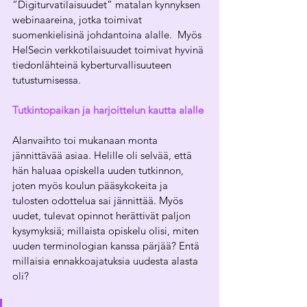
“Digiturvatilaisuudet” matalan kynnyksen 
webinaareina, jotka toimivat 
suomenkielisinä johdantoina alalle.  Myös 
HelSecin verkkotilaisuudet toimivat hyvinä 
tiedonlähteinä kyberturvallisuuteen 
tutustumisessa. 
Tutkintopaikan ja harjoittelun kautta alalle
Alanvaihto toi mukanaan monta 
jännittävää asiaa. Helille oli selvää, että 
hän haluaa opiskella uuden tutkinnon, 
joten myös koulun pääsykokeita ja 
tulosten odottelua sai jännittää. Myös 
uudet, tulevat opinnot herättivät paljon 
kysymyksiä; millaista opiskelu olisi, miten 
uuden terminologian kanssa pärjää? Entä 
millaisia ennakkoajatuksia uudesta alasta 
oli?