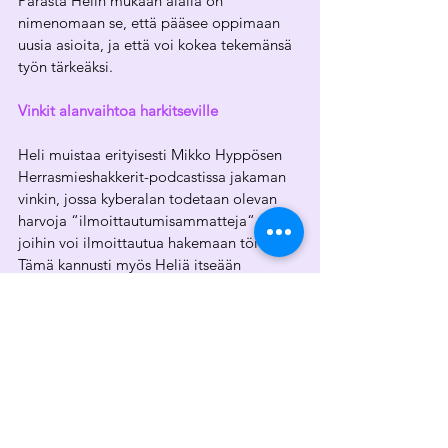
Parasta Helin mukaan alalla on 
nimenomaan se, että pääsee oppimaan 
uusia asioita, ja että voi kokea tekemänsä 
työn tärkeäksi.
Vinkit alanvaihtoa harkitseville
Heli muistaa erityisesti Mikko Hyppösen 
Herrasmieshakkerit-podcastissa jakaman 
vinkin, jossa kyberalan todetaan olevan 
harvoja “ilmoittautumisammatteja“, 
joihin voi ilmoittautua hakemaan töitä. 
Tämä kannusti myös Heliä itseään 
hakemaan rohkeasti ja 
ennakkoluulottomasti töitä alalta,
ja 
hänen kohdallaan tämä päättyi hyvin. 
 “Ei kannata häkeltyä 
lyhenneviidakosta ja 
terminologiasta. Sitä on paljon, 