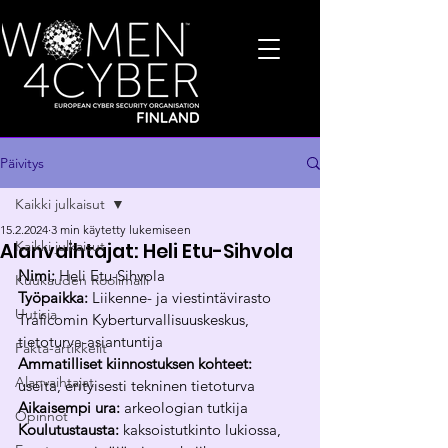
Päivitys
Kaikki julkaisut
15.2.2024
3 min käytetty lukemiseen
Kaikki julkaisut
Alanvaihtajat: Heli Etu-Sihvola
Nimi: 
Heli Etu-Sihvola
Kuukauden Roolimalli
Työpaikka: 
Liikenne- ja viestintävirasto 
Uutisia
Traficomin Kyberturvallisuuskeskus, 
tietoturva-asiantuntija
Fakta-artikkelit
Ammatilliset kiinnostuksen kohteet: 
Alanvaihtajat
useita, erityisesti tekninen tietoturva
Aikaisempi ura: 
arkeologian tutkija
Opinnot
Koulutustausta: 
kaksoistutkinto lukiossa, 