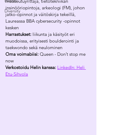
Events
maaseutuyrittäjä, tietotekniikan 
insinööriopintoja, arkeologi (FM), johon 
Diversity
jatko-opinnot ja väitöskirja tekeillä, 
Laureassa BBA cybersecurity -opinnot 
kesken
Harrastukset: 
liikunta ja käsityöt eri 
muodoissa, erityisesti boulderointi ja 
taekwondo sekä neulominen
Oma voimabiisi: 
Queen - Don’t stop me 
now
Verkostoidu Helin kanssa:
LinkedIn: Heli 
Etu-Sihvola