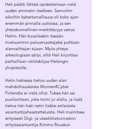
Heli päätti lähteä opiskelemaan vielä 
uuden ammatin itselleen. Samoihin 
aikoihin kyberturvallisuus oli koko ajan 
enemmän pinnalla uutisissa, ja sen 
yhteiskunnallinen merkittävyys vetosi 
Heliin. Hän kuvaileekin itseään 
mieluummin paluumuuttajaksi puhtaan 
alanvaihtajan sijaan. Myös yhteys 
arkeologiaan säilyi, sillä Heli kirjoittaa 
parhaillaan väitöskirjaa Helsingin 
yliopistolle. 
Helin hakiessa tietoa uuden alan 
mahdollisuuksista Women4Cyber 
Finlandia ei vielä ollut. Tukea hän sai 
puolisoltaan, joka toimi jo alalla, ja lisää 
tietoa hän haki netin lisäksi erilaisista 
asiantuntijahaastatteluista. Heli mainitsee 
erityisesti Digi- ja väestötietoviraston 
erityisasiantuntija Kimmo Rouskun 