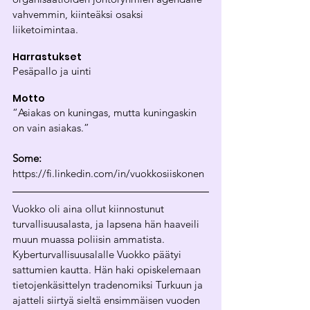
vahvemmin, kiinteäksi osaksi 
liiketoimintaa.
Harrastukset
Pesäpallo ja uinti
Motto
“Asiakas on kuningas, mutta kuningaskin 
on vain asiakas.”
Some: 
https://fi.linkedin.com/in/vuokkosiiskonen 
Vuokko oli aina ollut kiinnostunut 
turvallisuusalasta, ja lapsena hän haaveili 
muun muassa poliisin ammatista. 
Kyberturvallisuusalalle Vuokko päätyi 
sattumien kautta. Hän haki opiskelemaan 
tietojenkäsittelyn tradenomiksi Turkuun ja 
ajatteli siirtyä sieltä ensimmäisen vuoden 