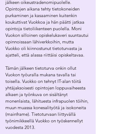
jälkeen oikeustradenomipuolelle. 
Opintojen aikana tehty tietokoneiden 
purkaminen ja kasaaminen kuitenkin 
koukuttivat Vuokkoa ja hän päätti jatkaa 
opintoja tietoliikenteen puolella. Moni 
Vuokon silloinen opiskelukaveri suuntautui 
opinnoissaan lähiverkkoihin, mutta 
Vuokko oli kiinnostunut tietoturvasta ja 
ajatteli, että alassa riittäisi opiskeltavaa.
Tämän jälkeen tietoturva onkin ollut 
Vuokon työuralla mukana tavalla tai 
toisella. Vuokko on tehnyt IT-alan töitä 
yhtäjaksoisesti opintojen loppuvaiheesta 
alkaen ja työnkuva on sisältänyt 
monenlaista, lähituesta infrapuolen töihin, 
muun muassa konesalityötä ja isokoneita 
(mainframe). Tietoturvaan liittyvällä 
työnimikkeellä Vuokko on työskennellyt 
vuodesta 2013.