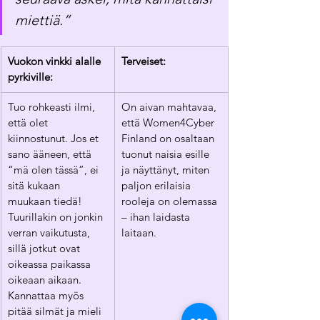
miettiä.”
Vuokon vinkki alalle 
Terveiset: 
pyrkiville:
Tuo rohkeasti ilmi, 
On aivan mahtavaa, 
että olet 
että Women4Cyber 
kiinnostunut. Jos et 
Finland on osaltaan 
sano ääneen, että 
tuonut naisia esille 
“mä olen tässä”, ei 
ja näyttänyt, miten 
sitä kukaan 
paljon erilaisia 
muukaan tiedä! 
rooleja on olemassa 
Tuurillakin on jonkin 
– ihan laidasta 
verran vaikutusta, 
laitaan.
sillä jotkut ovat 
oikeassa paikassa 
oikeaan aikaan. 
Kannattaa myös 
pitää silmät ja mieli 