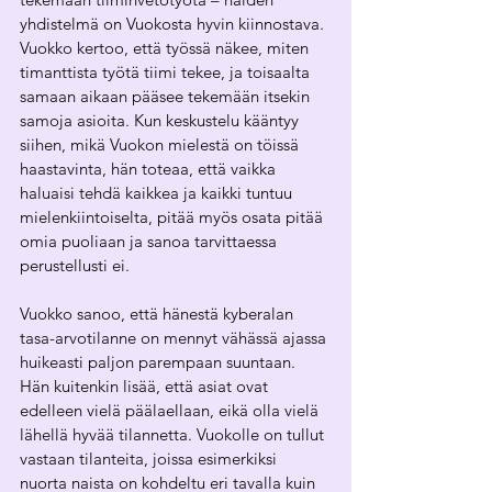
yhdistelmä on Vuokosta hyvin kiinnostava. 
Vuokko kertoo, että työssä näkee, miten 
timanttista työtä tiimi tekee, ja toisaalta 
samaan aikaan pääsee tekemään itsekin 
samoja asioita. Kun keskustelu kääntyy 
siihen, mikä Vuokon mielestä on töissä 
haastavinta, hän toteaa, että vaikka 
haluaisi tehdä kaikkea ja kaikki tuntuu 
mielenkiintoiselta, pitää myös osata pitää 
omia puoliaan ja sanoa tarvittaessa 
perustellusti ei.
Vuokko sanoo, että hänestä kyberalan 
tasa-arvotilanne on mennyt vähässä ajassa 
huikeasti paljon parempaan suuntaan. 
Hän kuitenkin lisää, että asiat ovat 
edelleen vielä päälaellaan, eikä olla vielä 
lähellä hyvää tilannetta. Vuokolle on tullut 
vastaan tilanteita, joissa esimerkiksi 
nuorta naista on kohdeltu eri tavalla kuin 