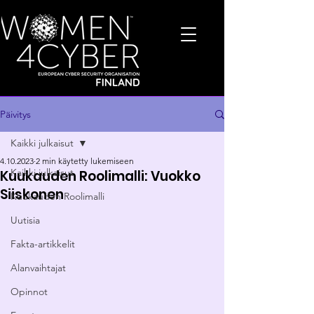
Päivitys
Kaikki julkaisut
4.10.2023
2 min käytetty lukemiseen
Kaikki julkaisut
Kuukauden Roolimalli: Vuokko
Siiskonen
Kuukauden Roolimalli
Uutisia
Fakta-artikkelit
Alanvaihtajat
Opinnot