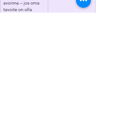
avoinna – jos oma 
tavoite on olla 
maailman paras 
penetraatiotestaaja, 
mahtavaa, jos 
pääsee siihen 
suoraan. Ei kannata 
kuitenkaan rajata 
muita 
työmahdollisuuksia 
pois, sillä polku 
unelmatyöhön voi 
kulkea myös 
vaihtoehtoisten 
reittien kautta. 
Matkalla voi myös 
löytyä jotakin uutta 
ja kertynyttä 
osaamista saa usein 
hyvin hyödynnettyä 