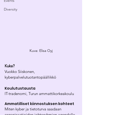
Events
Diversity
Kuva: Elisa Oyj
Kuka?
Vuokko Siiskonen, 
kyberpalvelutuotantopäällikkö
Koulutustausta
IT-tradenomi, Turun ammattikorkeakoulu
Ammatilliset kiinnostuksen kohteet
Miten kyber ja tietoturva saadaan 
organisaatioiden johtoryhmien agendalle 