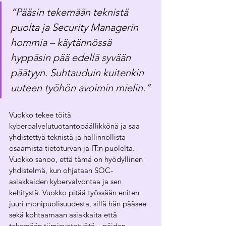
“Pääsin tekemään teknistä 
puolta ja Security Managerin 
hommia – käytännössä 
hyppäsin pää edellä syvään 
päätyyn. Suhtauduin kuitenkin 
uuteen työhön avoimin mielin.”
Vuokko tekee töitä 
kyberpalvelutuotantopäällikkönä ja saa 
yhdistettyä teknistä ja hallinnollista 
osaamista tietoturvan ja IT:n puolelta. 
Vuokko sanoo, että tämä on hyödyllinen 
yhdistelmä, kun ohjataan SOC-
asiakkaiden kybervalvontaa ja sen 
kehitystä. Vuokko pitää työssään eniten 
juuri monipuolisuudesta, sillä hän pääsee 
sekä kohtaamaan asiakkaita että 
tekemään tiiminvetotyötä – näiden 