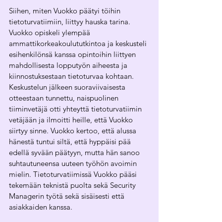
Siihen, miten Vuokko päätyi töihin 
tietoturvatiimiin, liittyy hauska tarina. 
Vuokko opiskeli ylempää 
ammattikorkeakoulututkintoa ja keskusteli 
esihenkilönsä kanssa opintoihin liittyen 
mahdollisesta lopputyön aiheesta ja 
kiinnostuksestaan tietoturvaa kohtaan. 
Keskustelun jälkeen suoraviivaisesta 
otteestaan tunnettu, naispuolinen 
tiiminvetäjä otti yhteyttä tietoturvatiimin 
vetäjään ja ilmoitti heille, että Vuokko 
siirtyy sinne. Vuokko kertoo, että alussa 
hänestä tuntui siltä, että hyppäisi pää 
edellä syvään päätyyn, mutta hän sanoo 
suhtautuneensa uuteen työhön avoimin 
mielin. Tietoturvatiimissä Vuokko pääsi 
tekemään teknistä puolta sekä Security 
Managerin työtä sekä sisäisesti että 
asiakkaiden kanssa.