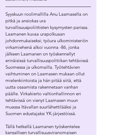
Syyskuun roolimallilla Anu Laamasella on 
pitkä ja ansiokas ura 
turvallisuuspoliittisten kysymysten parissa. 
Laamanen kuvaa urapolkuaan 
johdonmukaiseksi; työura ulkoministeriön 
virkamiehenä alkoi vuonna -86, jonka 
jälkeen Laamanen on työskennellyt 
erinäisissä turvallisuuspolitiikan tehtävissä 
Suomessa ja ulkomailla. Työtehtävien 
vaihtuminen on Laamasen mukaan ollut 
mielenkiintoista ja hän pitää siitä, että 
uutta osaamista rakennetaan vanhan 
päälle. Virkakierto valtionhallinnon eri 
tehtävissä on vienyt Laamasen muun 
muassa Itävallan suurlähettilääksi ja 
Suomen edustajaksi YK-järjestöissä.
Tällä hetkellä Laamanen työskentelee 
kansallisen turvallisuusviranomaisen 