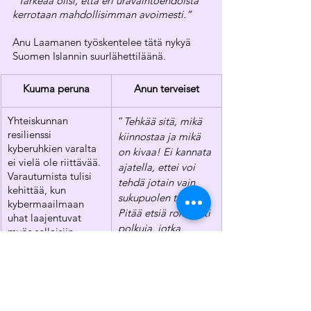
“Tärkeää olisi, että eri uravaihtoehdoista 
kerrotaan mahdollisimman avoimesti.”
Anu Laamanen työskentelee tätä nykyä 
Suomen Islannin suurlähettiläänä.
Kuuma peruna
Anun terveiset
Yhteiskunnan 
​“
Tehkää sitä, mikä 
resilienssi 
kiinnostaa ja mikä 
kyberuhkien varalta 
on kivaa! Ei kannata 
ei vielä ole riittävää. 
ajatella, ettei voi 
Varautumista tulisi 
tehdä jotain vain 
kehittää, kun 
sukupuolen takia. 
kybermaailmaan 
Pitää etsiä rohkeasti 
uhat laajentuvat 
polkuja, jotka 
myös sellaisiin 
kiinnostaa. Kaikki on 
ulottuvuuksiin, 
mahdollista
.”
joihin ei ole 
aikaisemmin 
törmätty. 
Oleellisena osana 