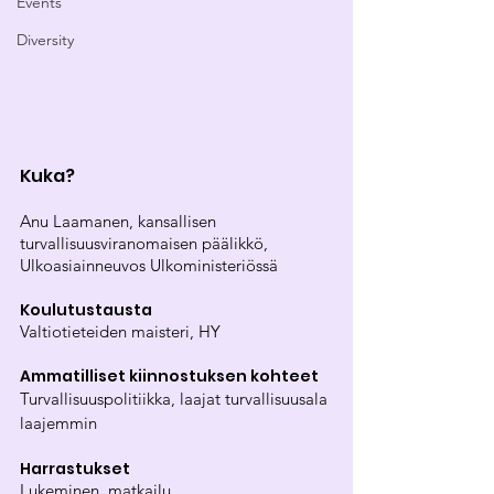
Events
Diversity
Kuka?
Anu Laamanen, kansallisen 
turvallisuusviranomaisen päälikkö, 
Ulkoasiainneuvos Ulkoministeriössä
Koulutustausta
Valtiotieteiden maisteri, HY
Ammatilliset kiinnostuksen kohteet
Turvallisuuspolitiikka, laajat turvallisuusala 
laajemmin
Harrastukset
Lukeminen, matkailu