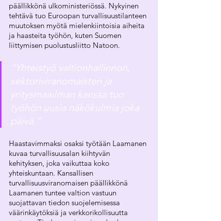
päällikkönä ulkoministeriössä. Nykyinen 
tehtävä tuo Euroopan turvallisuustilanteen 
muutoksen myötä mielenkiintoisia aiheita 
ja haasteita työhön, kuten Suomen 
liittymisen puolustusliitto Natoon.
“Yhteistyö valtionhallinnon, 
sektoriviranomaisten ja 
yritysmaailman kanssa tuo 
työhön uusia näkökulmia joka 
päivä.”
Haastavimmaksi osaksi työtään Laamanen 
kuvaa turvallisuusalan kiihtyvän 
kehityksen, joka vaikuttaa koko 
yhteiskuntaan. Kansallisen 
turvallisuusviranomaisen päällikkönä 
Laamanen tuntee valtion vastuun 
suojattavan tiedon suojelemisessa 
väärinkäytöksiä ja verkkorikollisuutta 