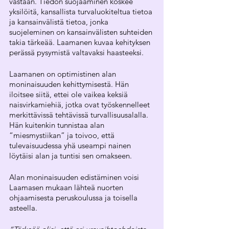
vastaan. Tiedon suojaaminen koskee 
yksilöitä, kansallista turvaluokiteltua tietoa 
ja kansainvälistä tietoa, jonka 
suojeleminen on kansainvälisten suhteiden 
takia tärkeää. Laamanen kuvaa kehityksen 
perässä pysymistä valtavaksi haasteeksi.
Laamanen on optimistinen alan 
moninaisuuden kehittymisestä. Hän 
iloitsee siitä, ettei ole vaikea keksiä 
naisvirkamiehiä, jotka ovat työskennelleet 
merkittävissä tehtävissä turvallisuusalalla. 
Hän kuitenkin tunnistaa alan 
“miesmystiikan” ja toivoo, että 
tulevaisuudessa yhä useampi nainen 
löytäisi alan ja tuntisi sen omakseen.
Alan moninaisuuden edistäminen voisi 
Laamasen mukaan lähteä nuorten 
ohjaamisesta peruskoulussa ja toisella 
asteella. 