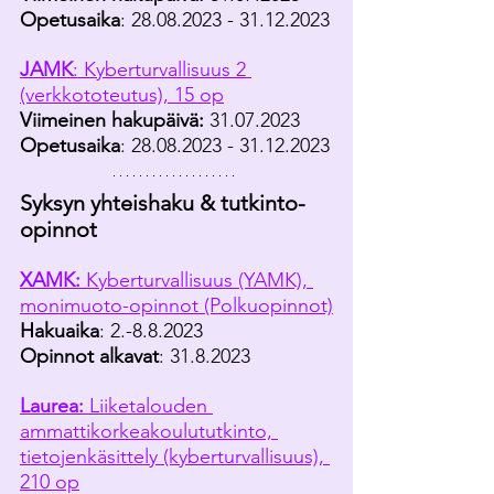
Opetusaika
: 28.08.2023 - 31.12.2023
JAMK
: Kyberturvallisuus 2 
(verkkototeutus), 15 op
Viimeinen hakupäivä: 
31.07.2023
Opetusaika
: 28.08.2023 - 31.12.2023
Syksyn yhteishaku & tutkinto-
opinnot 
XAMK:
 Kyberturvallisuus (YAMK), 
monimuoto-opinnot (Polkuopinnot)
Hakuaika
: 2.-8.8.2023
Opinnot alkavat
: 31.8.2023
Laurea:
 Liiketalouden 
ammattikorkeakoulututkinto, 
tietojenkäsittely (kyberturvallisuus), 
210 op