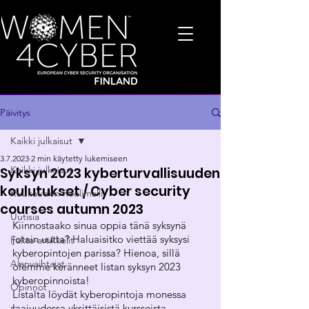
Päivitys
Kaikki julkaisut
3.7.2023
2 min käytetty lukemiseen
Kaikki julkaisut
Syksyn 2023 kyberturvallisuuden
koulutukset / Cyber security
Kuukauden Roolimalli
courses autumn 2023
Uutisia
Kiinnostaako sinua oppia tänä syksynä 
jotain uutta? Haluaisitko viettää syksysi 
Fakta-artikkelit
kyberopintojen parissa? Hienoa, sillä 
Alanvaihtajat
olemme keränneet listan syksyn 2023 
kyberopinnoista!
Opinnot
Listalta löydät kyberopintoja monessa 
laajuudessa yksittäisistä kursseista 