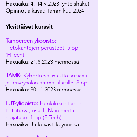
Hakuaika
: 4.-14.9.2023 (yhteishaku)
Opinnot alkavat: 
Tammikuu 2024
Yksittäiset kurssit 
Tampereen yliopisto:
Tietokantojen perusteet, 5 op 
(FiTech)
Hakuaika
: 21.8.2023 mennessä
JAMK
: Kyberturvallisuutta sosiaali- 
ja terveysalan ammattilaisille, 3 op
Hakuaika: 
30.11.2023 mennessä
LUT-yliopisto:
 Henkilökohtainen 
tietoturva, osa 1: Näin meitä 
huijataan, 1 op (FiTech)
Hakuaika
: Jatkuvasti käynnissä