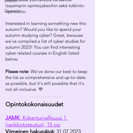
Events
laajempiin opintojaksoihin sekä tutkinto-
Diversity
opintoihin. 
Interested in learning something new this 
autumn? Would you like to spend your 
autumn studying cyber? Great, because 
we've compiled a list of cyber studies for 
autumn 2023! You can find interesting 
cyber related courses in English listed 
below. 
Please note
: We've done our best to keep 
the list as comprehensive and up-to-date 
as possible, but it's still possible that it's 
not all-inclusive. 💜
Opintokokonaisuudet 
JAMK
: Kyberturvallisuus 1 
(verkkototeutus), 15 op
Viimeinen hakupäivä:
 31.07.2023