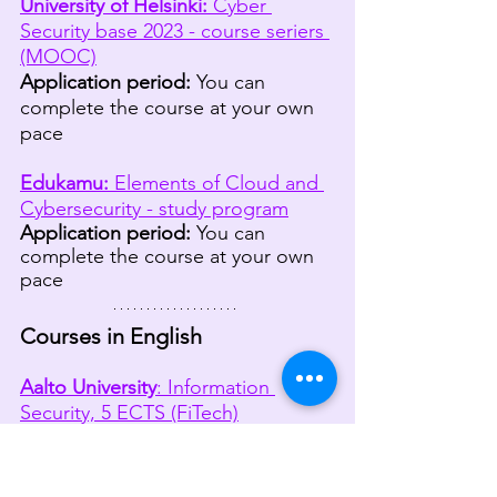
University of Helsinki: 
Cyber 
Security base 2023 - course seriers 
(MOOC)
Application period:
You can 
complete the course at your own 
pace
Edukamu:
 Elements of Cloud and 
Cybersecurity - study program
Application period: 
You can 
complete the course at your own 
pace
Courses in English
Aalto University
: Information 
Security, 5 ECTS (FiTech)
Application period: 
1.6.-28.8.2023
University of Turku:
 Protocol 