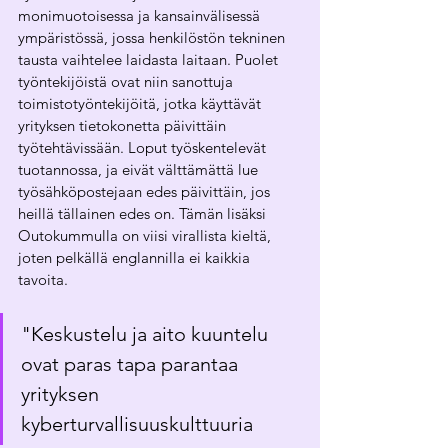
monimuotoisessa ja kansainvälisessä 
ympäristössä, jossa henkilöstön tekninen 
tausta vaihtelee laidasta laitaan. Puolet 
työntekijöistä ovat niin sanottuja 
toimistotyöntekijöitä, jotka käyttävät 
yrityksen tietokonetta päivittäin 
työtehtävissään. Loput työskentelevät 
tuotannossa, ja eivät välttämättä lue 
työsähköpostejaan edes päivittäin, jos 
heillä tällainen edes on. Tämän lisäksi 
Outokummulla on viisi virallista kieltä, 
joten pelkällä englannilla ei kaikkia 
tavoita. 
"Keskustelu ja aito kuuntelu 
ovat paras tapa parantaa 
yrityksen 
kyberturvallisuuskulttuuria