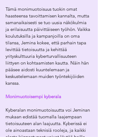
Tämä monimuotoisuus tuokin omat 
haasteensa tavoittamisen kannalta, mutta 
samanaikaisesti se tuo uusia näkökulmia 
ja erilaisuutta päivittäiseen työhön. Vaikka 
koulutuksilla ja kampanjoilla on oma 
tilansa, Jemina kokee, että parhain tapa 
levittää tietoisuutta ja kehittää 
yrityskulttuuria kyberturvallisuuteen 
liittyen on kohtaamisten kautta. Näin hän 
pääsee aidosti kuuntelemaan ja 
keskustelemaan muiden työntekijöiden 
kanssa.
Monimuotoisempi kyberala
Kyberalan monimuotoisuutta voi Jeminan 
mukaan edistää tuomalla laajempaan 
tietoisuuteen alan laajuutta. Kyberissä ei 
ole ainoastaan teknisiä rooleja, ja kaikki 
alasta kiinnostuneet voivat löytää heille 