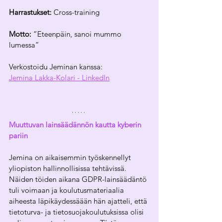
Harrastukset:
 Cross-training
Motto:
 “Eteenpäin, sanoi mummo 
lumessa” 
Verkostoidu Jeminan kanssa: 
Jemina Lakka-Kolari - LinkedIn
Muuttuvan lainsäädännön kautta kyberin 
pariin
Jemina on aikaisemmin työskennellyt 
yliopiston hallinnollisissa tehtävissä. 
Näiden töiden aikana GDPR-lainsäädäntö 
tuli voimaan ja koulutusmateriaalia 
aiheesta läpikäydessäään hän ajatteli, että 
tietoturva- ja tietosuojakoulutuksissa olisi 