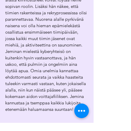
sopivan roolin. Lisäksi hän näkee, että 
tiimien rakenteissa ja rekryprosessissa olisi 
parannettavaa. Nuorena alalle pyrkivänä 
naisena voi olla hieman epämielekästä 
osallistua ensimmäiseen tiimipäivään, 
jossa kaikki muut tiimin jäsenet ovat 
miehiä, ja aktiviteettina on saunominen. 
Jeminan mielestä kyberyhteisö on 
kuitenkin hyvin vastaanottava, ja hän 
uskoo, että pulmiin ja ongelmiin aina 
löytää apua. Omia unelmia kannattaa 
ehdottomasti seurata ja vaikka haasteita 
tuleekin varmasti vastaan, kuten jokaisella 
alalla, niin kun näistä pääsee yli, pääsee 
kokemaan aidon voittajafiiliksen. Jemina 
kannustaa ja tsemppaa kaikkia lukijoita 
etenemään haluamaansa suuntaan! 