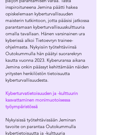
paljon parantamisen varaa. Tästä 
inspiroituneena Jemina päätti hakea 
opiskelemaan kyberturvallisuuden 
maisterin tutkintoon, jotta pääsisi jatkossa 
parantamaan kyberturvallisuuskulttuuria 
omalla tavallaan. Hänen varsinainen ura 
kyberissä alkoi Tietoevryn trainee-
ohjelmasta. Nykyisiin työtehtäviinsä 
Outokummulla hän päätyi suorarekryn 
kautta vuonna 2023. Kyberuransa aikana 
Jemina onkin päässyt kehittämään näiden 
yritysten henkilöstön tietoisuutta 
kyberturvallisuudesta.  
Kyberturvatietoisuuden ja -kulttuurin 
kasvattaminen monimuotoisessa 
työympäristössä
Nykyisissä työtehtävissään Jeminan 
tavoite on parantaa Outokummulla 
kybertietoisuutta ja -kulttuuria 