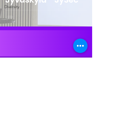
Diversity
WOMEN4CYBER FINLAND RY
Cybersecurity is diverse.
© 2026 Women4Cyber Finland ry
3225878-6
|
Tietosuoja & Tietojenkäsittely